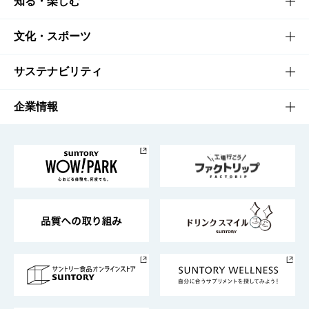
商品TOP
知る・楽しむ
商品一覧
知る・楽しむTOP
文化・スポーツ
商品発売情報
キャンペーン
文化・スポーツTOP
サステナビリティ
栄養成分一覧
工場見学
サントリーホール
サステナビリティTOP
企業情報
お料理・お酒レシピ
サントリー美術館
トップメッセージ
企業情報TOP
地域情報
サントリーサンバーズ大阪
サントリーが考えるサステナビリティ経営
企業概要
東京サントリーサンゴリアス
ESG情報ポータル
グループ企業一覧
サントリースポーツ
サステナビリティストーリーズ
事業所一覧
採用情報