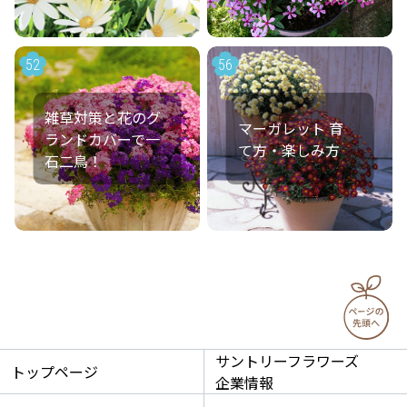
52
56
雑草対策と花のグ
マーガレット 育
ランドカバーで一
て方・楽しみ方
石二鳥！
サントリーフラワーズ
トップページ
企業情報