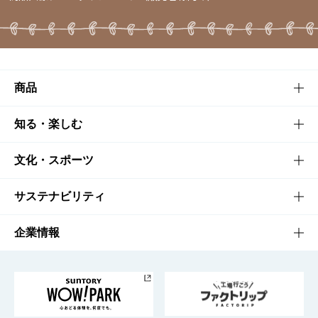
商品
商品TOP
知る・楽しむ
商品一覧
知る・楽しむTOP
文化・スポーツ
商品発売情報
キャンペーン
文化・スポーツTOP
サステナビリティ
栄養成分一覧
工場見学
サントリーホール
サステナビリティTOP
企業情報
お料理・お酒レシピ
サントリー美術館
トップメッセージ
企業情報TOP
地域情報
サントリーサンバーズ大阪
サントリーが考えるサステナビリティ経営
企業概要