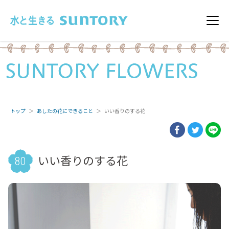
このページの本文へ移動
メニ
トップ
あしたの花にできること
いい香りのする花
いい香りのする花
80