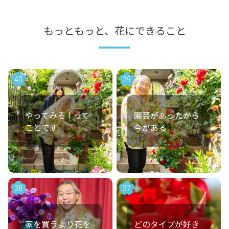
もっともっと、花にできること
40
39
やってみる！って
園芸があったから
ことです
今がある
38
37
家を買うより花を
どのタイプが好き