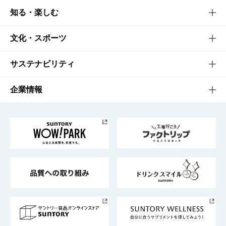
商品TOP
知る・楽しむ
商品一覧
知る・楽しむTOP
文化・スポーツ
商品発売情報
キャンペーン
文化・スポーツTOP
サステナビリティ
栄養成分一覧
工場見学
サントリーホール
サステナビリティTOP
企業情報
お料理・お酒レシピ
サントリー美術館
トップメッセージ
企業情報TOP
地域情報
サントリーサンバーズ大阪
サントリーが考えるサステナビリティ経営
企業概要
東京サントリーサンゴリアス
ESG情報ポータル
グループ企業一覧
サントリースポーツ
サステナビリティストーリーズ
事業所一覧
採用情報