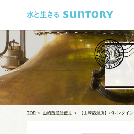
このページの本文へ移動
TOP
＞
山崎蒸溜所便り
＞
【山崎蒸溜所】バレンタイン