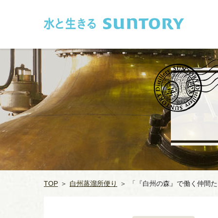
このページの本文へ移動
TOP
＞
白州蒸溜所便り
＞
「『白州の森』で働く仲間た