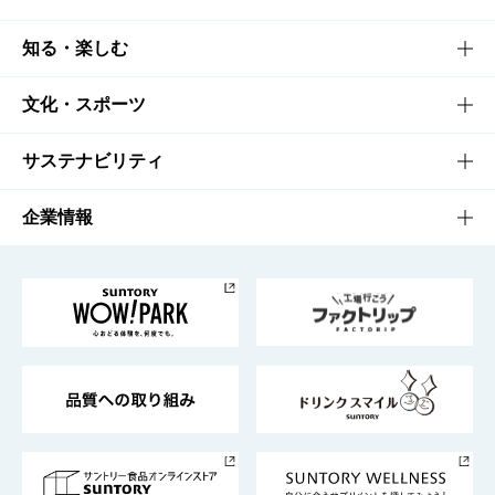
商品TOP
知る・楽しむ
商品一覧
知る・楽しむTOP
文化・スポーツ
商品発売情報
キャンペーン
文化・スポーツTOP
サステナビリティ
栄養成分一覧
工場見学
サントリーホール
サステナビリティTOP
企業情報
お料理・お酒レシピ
サントリー美術館
トップメッセージ
企業情報TOP
地域情報
サントリーサンバーズ大阪
サントリーが考えるサステナビリティ経営
企業概要
東京サントリーサンゴリアス
ESG情報ポータル
グループ企業一覧
サントリースポーツ
サステナビリティストーリーズ
事業所一覧
採用情報