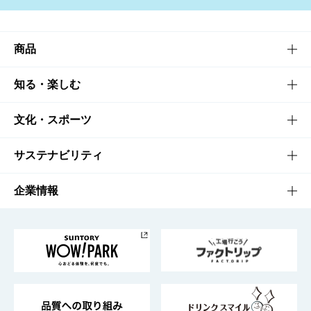
商品
商品TOP
知る・楽しむ
商品一覧
知る・楽しむTOP
文化・スポーツ
商品発売情報
キャンペーン
文化・スポーツTOP
サステナビリティ
栄養成分一覧
工場見学
サントリーホール
サステナビリティTOP
企業情報
お料理・お酒レシピ
サントリー美術館
トップメッセージ
企業情報TOP
地域情報
サントリーサンバーズ大阪
サントリーが考えるサステナビリティ経営
企業概要
東京サントリーサンゴリアス
ESG情報ポータル
グループ企業一覧