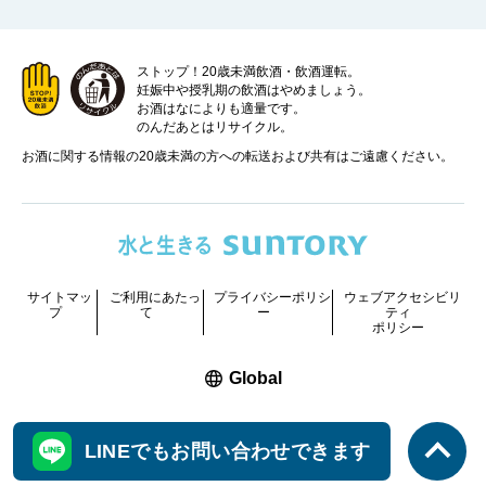
ストップ！20歳未満飲酒・飲酒運転。
妊娠中や授乳期の飲酒はやめましょう。
お酒はなによりも適量です。
のんだあとはリサイクル。
お酒に関する情報の20歳未満の方への転送および共有はご遠慮ください。
サイトマッ
ご利用にあたっ
プライバシーポリシ
ウェブアクセシビリ
プ
て
ー
ティ
ポリシー
新しいウィンドウで開く
Global
COPYRIGHT © SUNTORY HOLDINGS LIMITED.
LINEでもお問い合わせできます
ALL RIGHTS RESERVED.