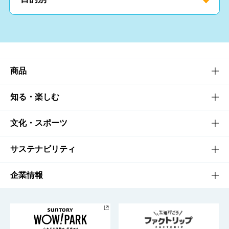
商品
商品TOP
知る・楽しむ
商品一覧
知る・楽しむTOP
文化・スポーツ
商品発売情報
キャンペーン
文化・スポーツTOP
サステナビリティ
栄養成分一覧
工場見学
サントリーホール
サステナビリティTOP
企業情報
お料理・お酒レシピ
サントリー美術館
トップメッセージ
企業情報TOP
地域情報
サントリーサンバーズ大阪
サントリーが考えるサステナビリティ経営
企業概要