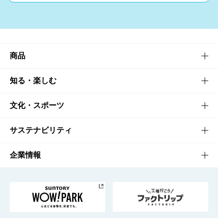
商品
商品TOP
知る・楽しむ
商品一覧
知る・楽しむTOP
文化・スポーツ
商品発売情報
キャンペーン
文化・スポーツTOP
サステナビリティ
栄養成分一覧
工場見学
サントリーホール
サステナビリティTOP
企業情報
お料理・お酒レシピ
サントリー美術館
トップメッセージ
企業情報TOP
地域情報
サントリーサンバーズ大阪
サントリーが考えるサステナビリティ経営
企業概要