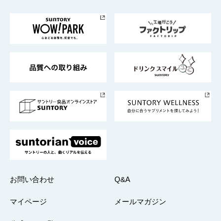
お料理・お酒レシピ
サントリー美術館
トップメッセージ
企業情報TOP
地域情報
サントリーサンバーズ大阪
サントリーが考えるサステナビリティ経営
企業概要
東京サントリーサンゴリアス
ESG情報ポータル
グループ企業一覧
サントリースポーツ
サステナビリティストーリーズ
事業所一覧
採用情報
お問い合わせ
Q&A
マイページ
メールマガジン