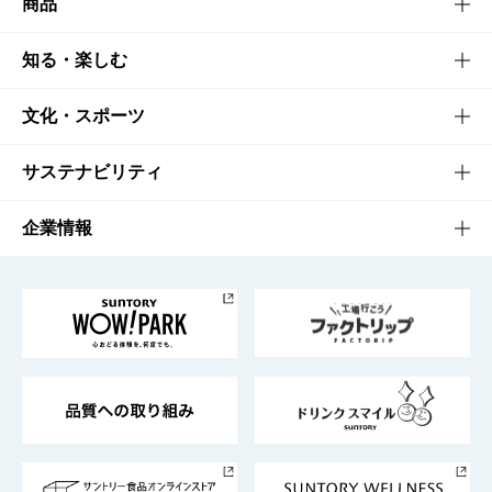
商品
商品TOP
知る・楽しむ
商品一覧
知る・楽しむTOP
文化・スポーツ
商品発売情報
キャンペーン
文化・スポーツTOP
サステナビリティ
栄養成分一覧
工場見学
サントリーホール
サステナビリティTOP
企業情報
お料理・お酒レシピ
サントリー美術館
トップメッセージ
企業情報TOP
地域情報
サントリーサンバーズ大阪
サントリーが考えるサステナビリティ経営
企業概要
東京サントリーサンゴリアス
ESG情報ポータル
グループ企業一覧
サントリースポーツ
サステナビリティストーリーズ
事業所一覧