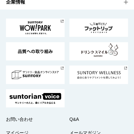
工場見学
サントリーホール
サステナビリティTOP
企業情報
お料理・お酒レシピ
サントリー美術館
トップメッセージ
企業情報TOP
地域情報
サントリーサンバーズ大阪
サントリーが考えるサステナビリティ経営
企業概要
東京サントリーサンゴリアス
ESG情報ポータル
グループ企業一覧
サントリースポーツ
サステナビリティストーリーズ
事業所一覧
採用情報
お問い合わせ
Q&A
マイページ
メールマガジン