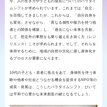
今、人の生き方や子どもの成長についてのパラダイ
ムシフトが求められています。これまでは「自立」
君は未知数
について
を目指してきましたが、これからは、「自分自身を
も変化」させながら、「異なる個性や能力を持つ他
者との関係を構築」し、「過去にない未来を共創」
して、想定外の事態をも乗り越え生き抜く力（レジ
リエンス）こそが求められます。そして、それらを
体得するために、地域の自然や文化に接し身体化す
るプロセスが重要になります。
10代の子ども・若者に焦点をあて、身体性を伴う体
験や他者や社会とつながる機会を提供するNPO等の
成長・発展は、こうしたパラダイムシフト、ひいて
は平和で心豊かな未来創造の鍵となるでしょう。