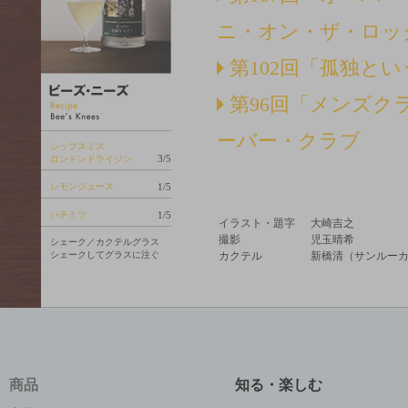
ニ・オン・ザ・ロッ
第102回「孤独という
第96回「メンズク
ーバー・クラブ
シップスミス
3/5
ロンドンドライジン
レモンジュース
1/5
ハチミツ
1/5
イラスト・題字
大崎吉之
撮影
児玉晴希
シェーク／カクテルグラス
シェークしてグラスに注ぐ
カクテル
新橋清（サンルー
商品
知る・楽しむ