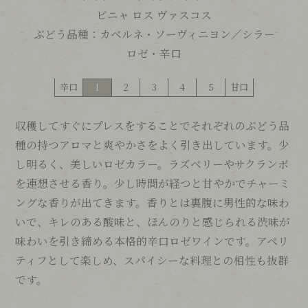
ビニャ ロス ヴァスコス
ぶどう品種：
カベルネ・ソーヴィニヨン／
シラー
ロゼ・辛口
辛口
1
2
3
4
5
甘口
収穫してすぐにプレスをすることでそれぞれのぶどう品
種の持つアロマと爽やかさをよく引き出しています。少
し明るく、美しいロゼカラー。ラズベリーやサクランボ
を連想させる香り。少し時間が経つと甘やかでチャーミ
ングな香りが出てきます。香りとは裏腹に男性的な味わ
いで、キレのある酸味と、ほんのりと感じられる渋味が
味わいを引き締める本格的辛口ロゼワインです。アペリ
ティフとして楽しめ、スパイシーな料理との相性も抜群
です。