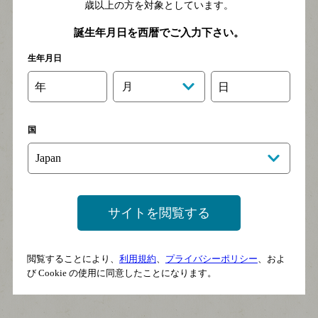
歳以上の方を対象としています。
誕生年月日を西暦でご入力下さい。
生年月日
年
月
日
国
サイトを閲覧する
ロス ヴァスコス
シャルドネ
閲覧することにより、
利用規約
、
プライバシーポリシー
、およ
び Cookie の使用に同意したことになります。
LOS VASCOS CHARDONNAY