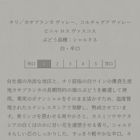
チリ／
カサブランカ ヴァレー、
コルチャグア ヴァレー
ビニャ ロス ヴァスコス
ぶどう品種：
シャルドネ
白・辛口
辛口
1
2
3
4
5
甘口
自社畑の冷涼な地区と、チリ屈指の白ワインの優良生産
地カサブランカの長期契約の畑のぶどうを厳選して使
用。果実のポテンシャルをそのまま活かすため、温度管
理されたステンレスタンクで発酵し、熟成させていま
す。青リンゴを思わせる爽やかさと、カスミソウやアカ
シアの白くほのかに甘い花を連想させる香り。シャルド
ネらしい芯のしっかりした、すっきり軽やかな辛口。キ