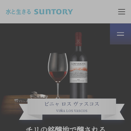
このページの本文へ移動
メニ
ビニャ ロス ヴァスコス
VIÑA LOS VASCOS
チリの銘醸地で醸される