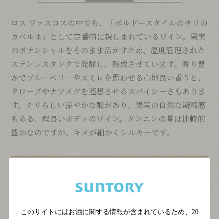
ロス ヴァスコスの中でも、「ボルドースタイルのチリの
カベルネ」として定番的に親しまれているワイン。果実
のポテンシャルをそのまま活かすため、温度管理された
ステンレスタンクで発酵し、熟成させています。香り豊
かでブルーベリーやスミレを思わせる心地良い香りと、
クローブやナツメグを連想させるスパイシーさもありま
す。チリらしい涼やかな酸があり、果実の自然な凝縮感
もある、程良いボディのワイン。タンニンの量は比較的
豊かなのですが、キメが細かくシルキーです。
このサイトにはお酒に関する情報が含まれているため、
20