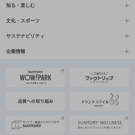
商品TOP
知る・楽しむ
商品一覧
知る・楽しむTOP
文化・スポーツ
商品発売情報
キャンペーン
文化・スポーツTOP
サステナビリティ
栄養成分一覧
工場見学
サントリーホール
サステナビリティTOP
企業情報
お料理・お酒レシピ
サントリー美術館
トップメッセージ
企業情報TOP
地域情報
サントリーサンバーズ大阪
サントリーが考えるサステナビリティ経営
企業概要
東京サントリーサンゴリアス
ESG情報ポータル
グループ企業一覧
サントリースポーツ
サステナビリティストーリーズ
事業所一覧
採用情報