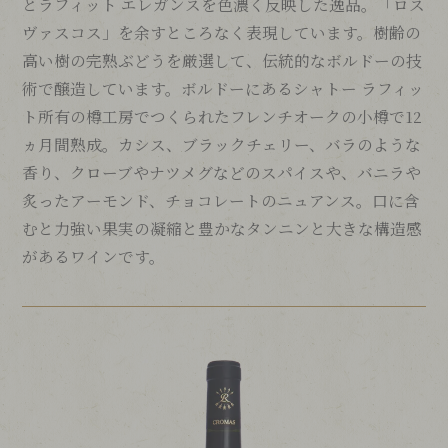
とラフィット エレガンスを色濃く反映した逸品。「ロス
ヴァスコス」を余すところなく表現しています。樹齢の
高い樹の完熟ぶどうを厳選して、伝統的なボルドーの技
術で醸造しています。ボルドーにあるシャトー ラフィッ
ト所有の樽工房でつくられたフレンチオークの小樽で12
ヵ月間熟成。カシス、ブラックチェリー、バラのような
香り、クローブやナツメグなどのスパイスや、バニラや
炙ったアーモンド、チョコレートのニュアンス。口に含
むと力強い果実の凝縮と豊かなタンニンと大きな構造感
があるワインです。