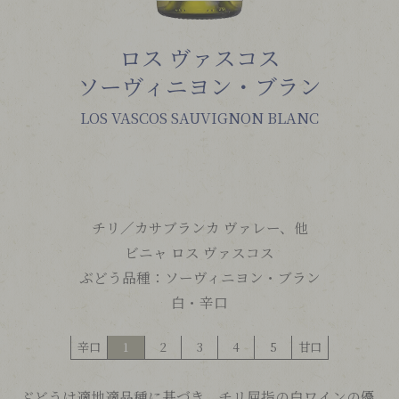
ロス ヴァスコス
ソーヴィニヨン・ブラン
LOS VASCOS SAUVIGNON BLANC
チリ／
カサブランカ ヴァレー、他
ビニャ ロス ヴァスコス
ぶどう品種：
ソーヴィニヨン・ブラン
白・辛口
辛口
1
2
3
4
5
甘口
ぶどうは適地適品種に基づき、チリ屈指の白ワインの優