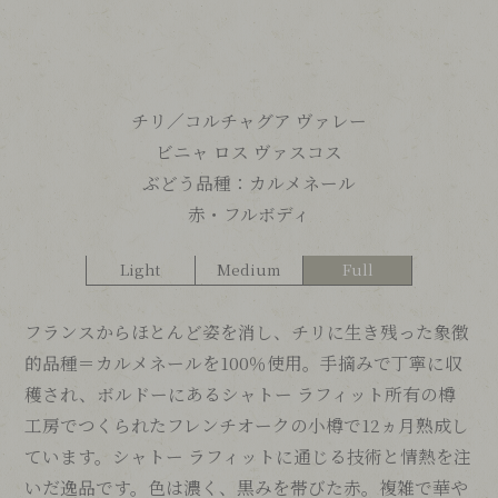
チリ／
コルチャグア ヴァレー
ビニャ ロス ヴァスコス
ぶどう品種：
カルメネール
赤・フルボディ
Light
Medium
Full
フランスからほとんど姿を消し、チリに生き残った象徴
的品種＝カルメネールを100％使用。手摘みで丁寧に収
穫され、ボルドーにあるシャトー ラフィット所有の樽
工房でつくられたフレンチオークの小樽で12ヵ月熟成し
ています。シャトー ラフィットに通じる技術と情熱を注
いだ逸品です。色は濃く、黒みを帯びた赤。複雑で華や