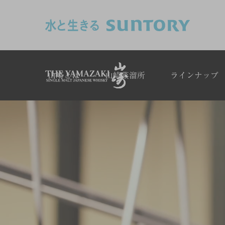
このページの本文へ移動
山崎とは
山崎蒸溜所
ラインナップ