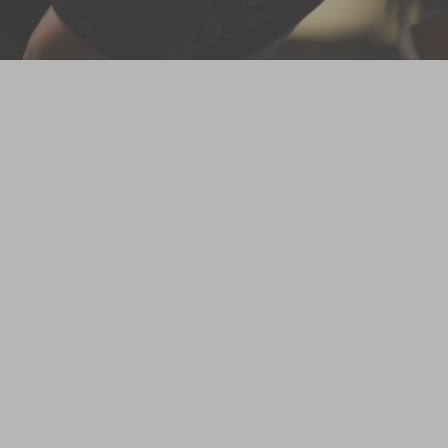
弊社やグルー
弊社のグルー
一切関係がご
SNS上で、
という言葉で
た手口が確認
なお、万一被