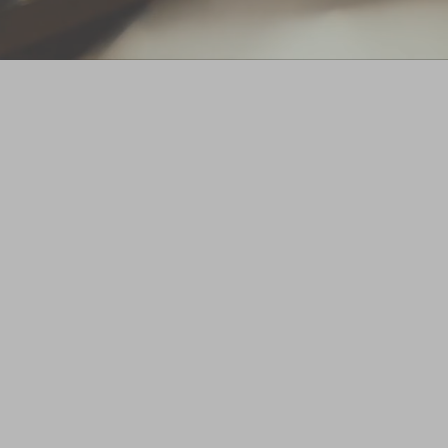
プ会社を騙る偽サイトが、複数存在することが確認されました
プ会社名やウイスキー製品の画像が無断で使用されております
ざいません。
広告や社員になりすまし、ウイスキー販売や原酒投資を促して報
お客様を当該サイトに誘導し、不正に個人情報の入力や入金を
されております。お客様におかれましては、十分にご注意くだ
害に遭われた場合は、警察署または消費生活センターへご相談