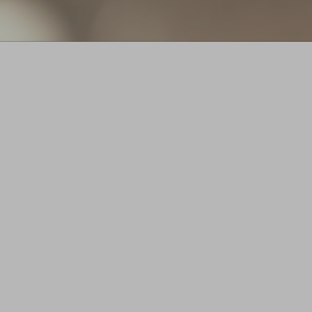
。
が、弊社とは
酬を得られる
促す、といっ
さい。
ください。