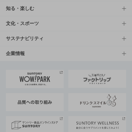
商品TOP
知る・楽しむ
商品一覧
知る・楽しむTOP
文化・スポーツ
商品発売情報
キャンペーン
文化・スポーツTOP
サステナビリティ
栄養成分一覧
工場見学
サントリーホール
サステナビリティTOP
企業情報
お料理・お酒レシピ
サントリー美術館
トップメッセージ
企業情報TOP
地域情報
サントリーサンバーズ大阪
サントリーが考えるサステナビリティ経営
企業概要
東京サントリーサンゴリアス
ESG情報ポータル
グループ企業一覧
サントリースポーツ
サステナビリティストーリーズ
事業所一覧
採用情報