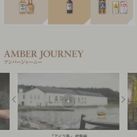
『アイラ島』 総集編