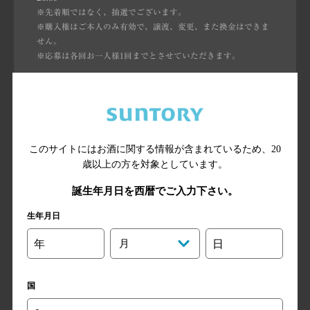
※先着順ではなく、抽選でございます。
※購入権はご本人のみ有効で、譲渡、変更、また換金はできま
せん。
※応募は各回お一人様1回までとさせていただきます。
応募受付は終了しました。
たくさんのご応募ありがとうございました。
このサイトにはお酒に関する情報が含まれているため、
20
歳以上の方を対象としています。
誕生年月日を西暦でご入力下さい。
応募ページが表示しにくくなる場合がございます。
その場合、しばらく経ってから再度アクセスしてくだ
生年月日
さい。
先着順ではございません。抽選になります。
年
月
日
国
サントリーシングルモルトウイスキー「山崎 Story of
the Distillery 2026 EDITION」
抽選販売に関するお問