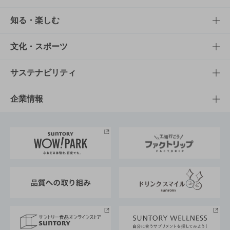
商品TOP
知る・楽しむ
商品一覧
知る・楽しむTOP
文化・スポーツ
商品発売情報
キャンペーン
文化・スポーツTOP
サステナビリティ
栄養成分一覧
工場見学
サントリーホール
サステナビリティTOP
企業情報
お料理・お酒レシピ
サントリー美術館
トップメッセージ
企業情報TOP
地域情報
サントリーサンバーズ大阪
サントリーが考えるサステナビリティ経営
企業概要
東京サントリーサンゴリアス
ESG情報ポータル
グループ企業一覧
サントリースポーツ
サステナビリティストーリーズ
事業所一覧
採用情報