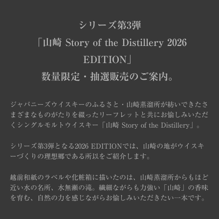
シリーズ第3弾
「山崎 Story of the Distillery 2026
EDITION」
数量限定・抽選販売のご案内。
ジャパニーズウイスキーのふるさと・山崎蒸溜所が紡いできた
さ
まざまなものがたりを綴ったリーフレットと共にお愉しみいただ
く
シングルモルトウイスキー「山崎 Story of the Distillery」。
シリーズ第3弾となる2026 EDITIONでは、
山崎の地がウイスキ
ーづくりの理想郷である所以をご紹介します。
越前和紙のラベルや化粧箱に描いたのは、
山崎蒸溜所からもほど
近い水の名所、水無瀬の滝。
繊細ながらも力強い「山崎」の香味
を育む、
自然の力を感じながらお愉しみいただきたい一本です。