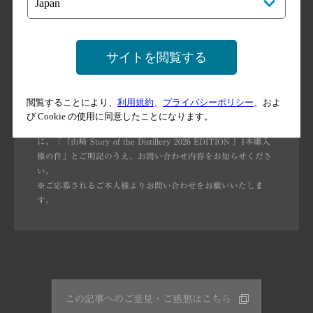
い合わせ先
●サントリーキャンペーン事務局
電話番号：03-3533-7874（有料／オペレーター対応）
サイトを閲覧する
受付時間：9:30～17:30（土・日・祝日及び夏季休業・
年末年始休業期間を除く）
E-MAIL：tyuusenhanbai@smc.sgn.ne.jp
閲覧することにより、
利用規約
、
プライバシーポリシー
、およ
び Cookie の使用に同意したことになります。
※Eメールでお問い合わせの際は、Eメールの件名または本文
に、「『山崎 Story of the Distillery 2026 EDITION 』1本購入
権の件」とご明記のうえ、お問い合わせ内容をお知らせくださ
い。
※ご応募されるご本人様よりお問い合わせをお願いいたしま
す。
この記事へのご意見・ご感想はこちら