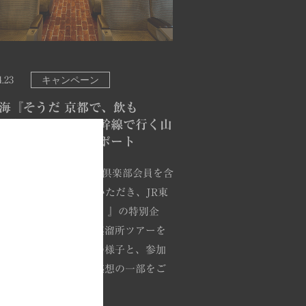
キャンペーン
4.23
東海『そうだ 京都で、飲も
』特別企画 貸切新幹線で行く山
溜所ツアー 開催レポート
5年3月15日（土）、山崎倶楽部会員を含
0名のゲストにご参加いただき、JR東
そうだ 京都で、飲もう。』の特別企
貸切新幹線で行く山崎蒸溜所ツアーを
しました。ツアー当日の様子と、参加
らお寄せいただいたご感想の一部をご
いたします。…