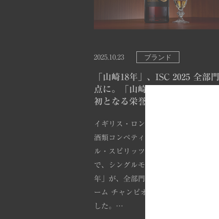
ブランド
2025.10.23
「山崎18年」、ISC 2025 全部
点に。「山崎」ブランドが ISC
初となる栄誉を獲得。
イギリス・ロンドンで開催された世界
酒類コンペティション「インターナシ
ル・スピリッツ・チャレンジ（ISC）2
で、シングルモルトウイスキー「山崎
年」が、全部門における最高賞「シュ
ーム チャンピオン スピリット」を受
した。…