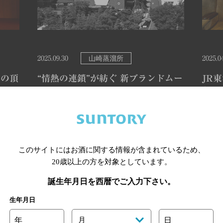
山崎蒸溜所
2025.09.30
2025.0
門の頂
“情熱の連鎖”が紡ぐ 新ブランドムー
JR
 史上
ビー シングルモルトウイスキー山崎
う。
『道』篇 公開
崎蒸
的な
山崎蒸溜所の職員たちの声をもとに、時を
202
ョナ
超えて連鎖する情熱や、紡いできたものづ
む約4
このサイトにはお酒に関する情報が含まれているため、
025」
くりへの想いを表現した「山崎」のブラン
海『
20歳以上の方を対象としています。
18
ドムービーをご覧ください。…
画、
誕生年月日を西暦でご入力下さい。
プリ
実施
賞しま
者か
生年月日
紹介
年
月
日