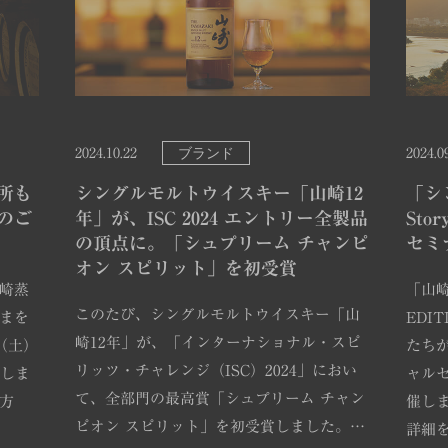
ブランド
2024.10.22
2024.0
所も
シングルモルトウイスキー「山崎12
「シ
のご
年」が、ISC 2024 エントリー全製品
Stor
の頂点に。「シュプリーム チャンピ
セミ
オン スピリット」を初受賞
崎蒸
「山崎 S
このたび、シングルモルトウイスキー「山
まを
EDI
崎12年」が、「インターナショナル・スピ
（土）
たち
リッツ・チャレンジ（ISC）2024」におい
たしま
ャルセ
て、全部門の最高賞「シュプリーム チャン
方
催し
ピオン スピリット」を初受賞しました。…
詳細