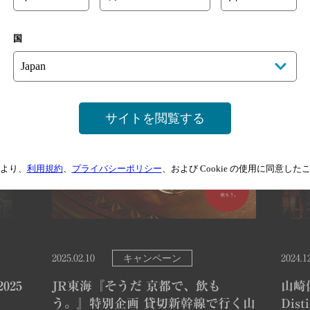
国
サイトを閲覧する
より、
利用規約
、
プライバシーポリシー
、および Cookie の使用に同意し
キャンペーン
2025.02.10
2024.1
2025
JR東海『そうだ 京都で、飲も
山崎倶
う。』特別企画 貸切新幹線で行く山
Dis