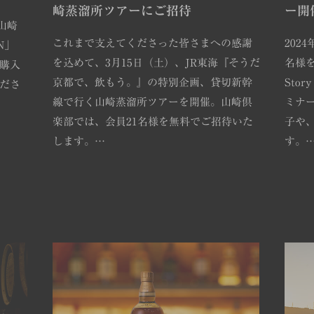
崎蒸溜所ツアーにご招待
ー開
山崎
これまで支えてくださった皆さまへの感謝
202
ON」
を込めて、3月15日（土）、JR東海『そうだ
名様
購入
京都で、飲もう。』の特別企画、貸切新幹
Stor
ださ
線で行く山崎蒸溜所ツアーを開催。山崎倶
ミナ
楽部では、会員21名様を無料でご招待いた
子や
します。…
す。