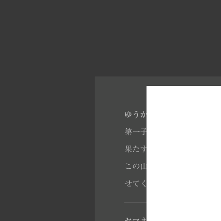
ゆうかのおやじ さん 39
第一子誕生した日にふと訪
果たす為に購入しました。
この山崎12年と再会する
せてください。