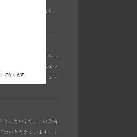
。やはり、頂くにあたり、
イスキーと呑み比べてもこ
を呑む事のキッカケになっ
たことになります。
した。本当に美味い！とウ
とうございます。この芸術
げたいと考えています。ま