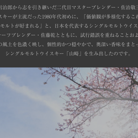
信治郎から志を引き継いだ二代目マスターブレンダー・佐治敬
スキーが主流だった1980年代初めに、「価値観が多様化するこ
モルトが好まれる」と、日本を代表するシングルモルトウイス
チーフブレンダー・佐藤乾とともに、試行錯誤を重ねることおよ
の風土を色濃く映し、個性的かつ穏やかで、奥深い香味をまと
シングルモルトウイスキー「山崎」を生み出したのです。