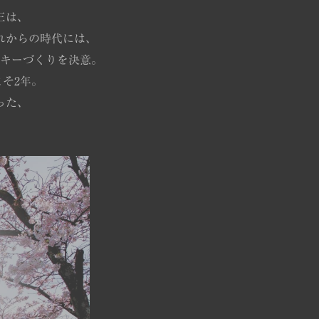
三は、
れからの時代には、
キーづくりを決意。
そ2年。
った、