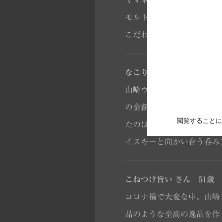
ヤマネコ さん 67歳
モルトの生産もさることな
こだわりが感じられます。
なこりん さん 61歳
山崎ウイスキーは日本、海
の金額でこのレベルかと感
閲覧することに
たのは、このレベルだった
イスキーと向かい合う呑み
こねつけ旨い さん 51歳
コロナ禍で大変な中、山崎
品のような至高の逸品を作