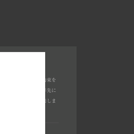
特別なお酒とし、その約束を
再会とこれから20年先に
作って私達ファンを楽しま