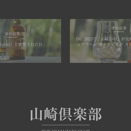
次の記事
前の記事
ISC 2023で「山崎25年」
oble!」と賞賛された日
ュプリーム チャンピオン ス
賞
山崎倶楽部