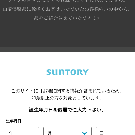
ファンの皆さまに支えられ続けた歴史に他なりません。
山崎倶楽部に数多くお寄せいただいたお客様の声の中から、
一部をご紹介させていただきます。
歳
れた酒屋さんで山崎12年と出会いました。20年後に娘と飲む
このサイトにはお酒に関する情報が含まれているため、
今はなかなかお目にかかることないジャパニーズウイスキーとの
20歳以上の方を対象としています。
ことを楽しみにしています。素晴らしいウイスキーをこれからも
誕生年月日を西暦でご入力下さい。
生年月日
年
月
日