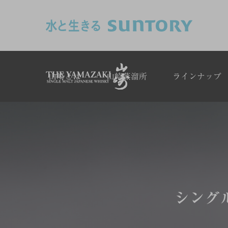
このページの本文へ移動
山崎とは
山崎蒸溜所
ラインナップ
シング