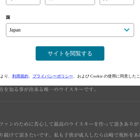
がら、ブレンドに並々ならぬ努力をされている事に敬服します
国
これからも益々の活躍期待してます。
サイトを閲覧する
外からも高い評価を頂いてます。私自身もヨーロッパの高級ウ
心します。今まで焼酎を呑まれるお客様が多い中、ウイスキー
より、
利用規約
、
プライバシーポリシー
、および Cookie の使用に同意し
からかと思います。また、ウイスキーに戻るお客様も沢山居ま
方を知る事が出来る唯一のウイスキーです。
ファンのために苦心して最高のウイスキーを作って頂きありが
り続けて頂きたいです。私も子供が成人したら山崎で祝杯をあ