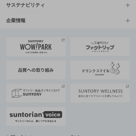
商品発売情報
キャンペーン
文化・スポーツTOP
サステナビリティ
栄養成分一覧
工場見学
サントリーホール
サステナビリティTOP
企業情報
お料理・お酒レシピ
サントリー美術館
トップメッセージ
企業情報TOP
地域情報
サントリーサンバーズ大阪
サントリーが考えるサステナビリティ経営
企業概要
東京サントリーサンゴリアス
ESG情報ポータル
グループ企業一覧
サントリースポーツ
サステナビリティストーリーズ
事業所一覧
採用情報