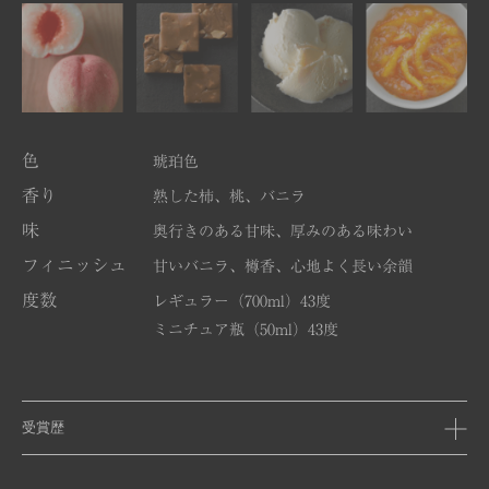
色
琥珀色
香り
熟した柿、桃、バニラ
味
奥行きのある甘味、厚みのある味わい
フィニッシュ
甘いバニラ、樽香、心地よく長い余韻
度数
レギュラー（700ml）43度
ミニチュア瓶（50ml）43度
受賞歴