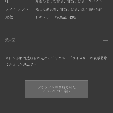
味
蜂蜜のような甘さ、甘酸っぱさ、スパイシー
フィニッシュ
熟した果実香、甘酸っぱさ、長く深い余韻
度数
レギュラー（700ml）43度
受賞歴
※日本洋酒酒造組合の定めるジャパニーズウイスキーの表示基準
に合致した製品です。
ブランドを守る取り組み
についてのご案内