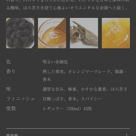
る酸味、ほろ苦さを経て心地よいオリエンタルな余韻へと続く。
色
明るい赤銅色
香り
熟した果実、オレンジマーマレード、伽羅・
香木
味
濃厚な甘み、蜂蜜、かすかな薫香、ほろ苦さ
フィニッシュ
甘酸っぱさ、香木、スパイシー
度数
レギュラー（700ml）43度
受賞歴