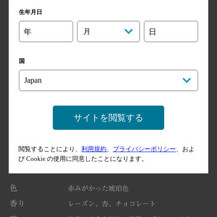
りと後熟したフルボディタイプ。圧倒的な熟成感を堪能できる逸
生年月日
品です。
年
月
日
テイスティングノート
国
スパニッシュオーク樽熟成由来の甘いドライフルーツや香ばしい
チョコレートの香りが印象的。ミズナラ樽の長期熟成原酒も潜む
熟成感と奥行きのある味わい。
サイトを閲覧する
閲覧することにより、
利用規約
、
プライバシーポリシー
、およ
び Cookie の使用に同意したことになります。
色
赤みがかった琥珀色
香り
レーズン、杏、チョコレート