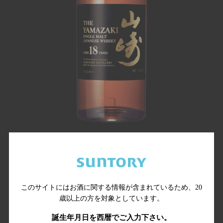
山崎18年
AGED 18 YEARS
このサイトにはお酒に関する情報が含まれているため、
20
歳以上の方を対象としています。
奥行きのある、圧倒的な熟成感。
誕生年月日を西暦でご入力下さい。
酒齢18年以上のスパニッシュオーク樽熟成原酒を中心に、じっく