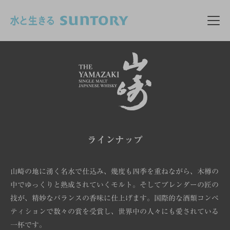
このページの本文へ移動
メニ
ラインナップ
山崎の地に湧く名水で仕込み、幾度も四季を重ねながら、木樽の
中でゆっくりと熟成されていくモルト。
そしてブレンダーの匠の
技が、精妙なバランスの香味に仕上げます。
国際的な酒類コンペ
ティションで数々の賞を受賞し、世界中の人々にも愛されている
一杯です。