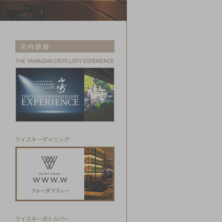
店内情報
THE YAMAZAKI DISTILLER
THE YAMAZAKI DISTILLER
ウイスキーダイニング
Whisky Dining WWW.W
ウイスキーボトルバー