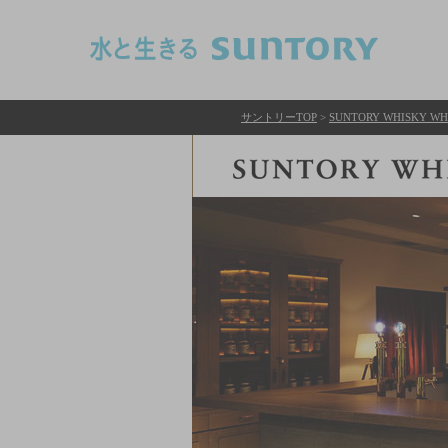
このページの本文へ移動
サントリーTOP
>
SUNTORY WHISKY WHiS