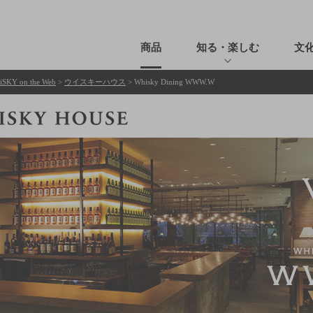
商品
知る・楽しむ
文
KY on the Web
>
ウイスキーハウス
> Whisky Dining WWW.W