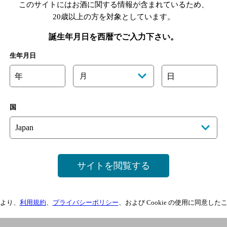
このサイトにはお酒に関する情報が含まれているため、
20歳以上の方を対象としています。
誕生年月日を西暦でご入力下さい。
生年月日
年
月
日
国
サイトを閲覧する
ダイニング WWW.W（フォーダブリュー）
：30～14：00 / 17：30～23：00
休
59-5177
より、
利用規約
、
プライバシーポリシー
、および Cookie の使用に同意し
方法はこちら