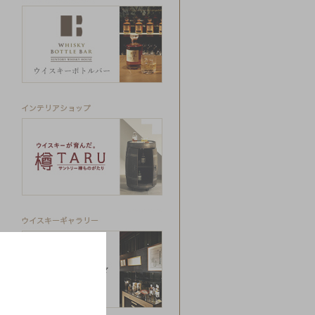
Whisky Bottle Bar SUNTOR
インテリア
樽ものがたり
ウイスキーギャラリー
Whisky Gallery