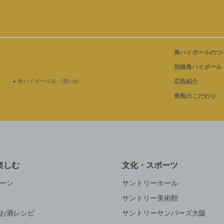
まし
角ハイボールのつ
。
別格角ハイボール
▸ 角ハイボール缶〈濃いめ〉
広告紹介
飲め
角瓶のこだわり
リニ
楽しむ
文化・スポーツ
ーン
サントリーホール
サントリー美術館
お酒レシピ
サントリーサンバーズ大阪
まし