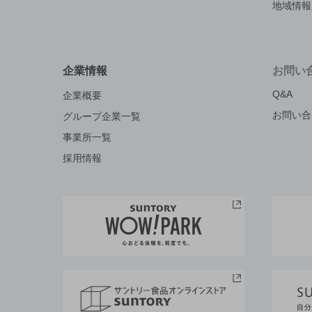
た。
地域情報
2017年3月2日
CM「幸福の黄色いレモン」篇を公開
た。
企業情報
お問い
2016年9月5日
Q&A
企業概要
CM「つまみ食い」篇を公開しました
お問い合
グループ企業一覧
2016年5月2日
コンテンツ「角瓶のこだわり」を公開
事業所一覧
した。
採用情報
2016年5月2日
CM「やっぱり、好き」篇を追加しま
2016年4月1日
角瓶のデザインをリニューアルしまし
2016年4月1日
角瓶ブランドサイトをリニューアルし
た。
2015年9月30日