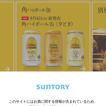
。
開し
方」
し
た。
。」
このサイトにはお酒に関する情報が含まれているため、