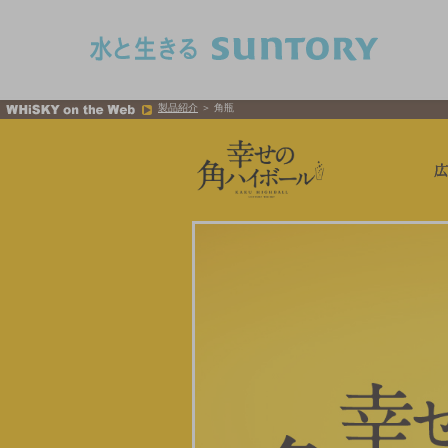
このページの本文へ移動
製品紹介
＞ 角瓶