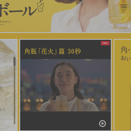
夕ど
缶リ