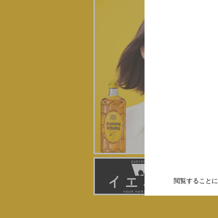
CM 角瓶「still imagine.」篇 を公開
た。
2024年12月12日
CM「JAPANESE WHISKYがお好き
ょ」篇 60秒を公開しました。
2024年12月5日
CM 角瓶「蒸溜所の品質」篇 15秒を
ました。
2023年3月27日
角ハイボール缶リニューアル新発売
2022年9月6日
CM「ひとりでハイ＆カラ！」篇 を公
ました。
2022年7月25日
閲覧することに
コンテンツ「白角 製品紹介」を公開し
た。
2021年4月5日
CM「先輩」篇 を公開しました。