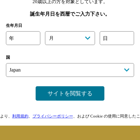
20歳以上の方を対象としています。
しまし
誕生年月日を西暦でご入力下さい。
生年月日
でし
年
月
日
公開し
国
サイトを閲覧する
開し
より、
利用規約
、
プライバシーポリシー
、および Cookie の使用に同意し
まし