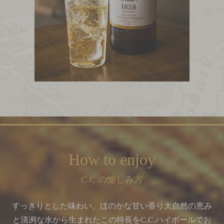
How to enjoy
C.C.
の愉しみ方
すっきりとした味わい、ほのかな甘い香り
大自然の恵み
と清冽な水から生まれたこの特長を
C.C.
ハイボールでお