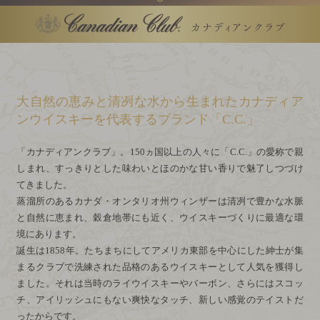
大自然の恵みと清冽な水から生まれた
カナディア
ンウイスキーを代表するブランド「
C.C.
」
「カナディアンクラブ」。150ヵ国以上の人々に「
C.C.
」の愛称で親
しまれ、すっきりとした味わいとほのかな甘い香りで魅了しつづけ
てきました。
蒸溜所のあるカナダ・オンタリオ州ウィンザーは清冽で豊かな水脈
と自然に恵まれ、穀倉地帯にも近く、ウイスキーづくりに最適な環
境にあります。
誕生は1858年。たちまちにしてアメリカ東部を中心にした紳士が集
まるクラブで洗練された品格のあるウイスキーとして人気を獲得し
ました。それは当時のライウイスキーやバーボン、さらにはスコッ
チ、アイリッシュにもない爽快なタッチ、新しい感覚のテイストだ
ったからです。