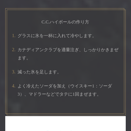
C.C.
ハイボールの作り方
1.
グラスに氷を一杯に入れて冷やします。
2.
カナディアンクラブを適量注ぎ、しっかりかきまぜ
ます。
3.
減った氷を足します。
4.
よく冷えたソーダを加え（ウイスキー1：ソーダ
3）、マドラーなどでタテに1回まぜます。