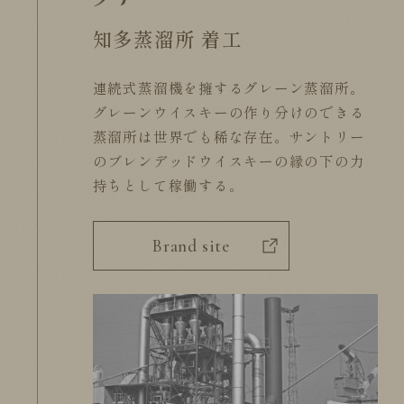
知多蒸溜所 着工
連続式蒸溜機を擁するグレーン蒸溜所。
グレーンウイスキーの作り分けのできる
蒸溜所は
世界でも稀な存在。
サントリー
のブレンデッドウイスキーの
縁の下の力
持ちとして稼働する。
Brand site