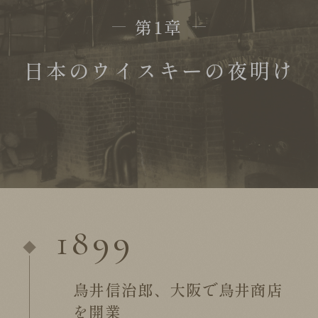
第1章
日本のウイスキーの夜明け
1899
鳥井信治郎、大阪で鳥井商店
を開業