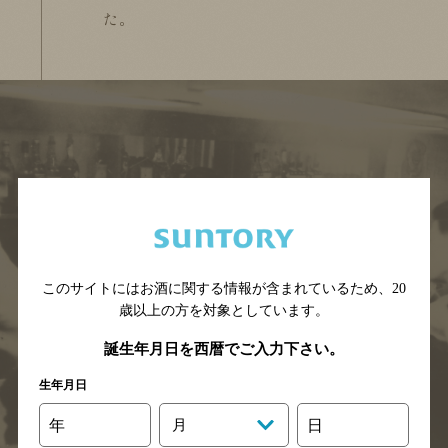
た。
第2章
このサイトにはお酒に関する情報が含まれているため、
20
戦後の洋酒文化の啓発
歳以上の方を対象としています。
誕生年月日を西暦でご入力下さい。
生年月日
年
月
日