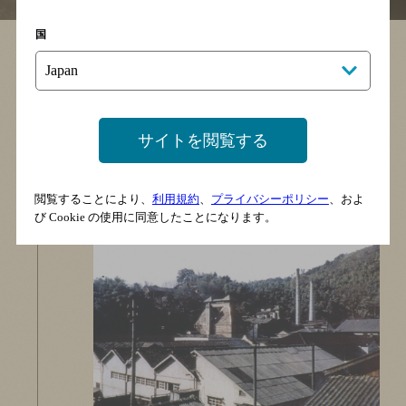
国
1945
サイトを閲覧する
空襲から山崎蒸溜所は被災を
免れ、原酒が残った
閲覧することにより、
利用規約
、
プライバシーポリシー
、およ
び Cookie の使用に同意したことになります。