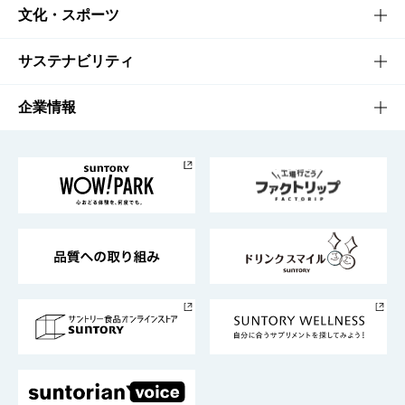
商品一覧
知る・楽しむTOP
文化・スポーツ
商品発売情報
キャンペーン
文化・スポーツTOP
サステナビリティ
栄養成分一覧
工場見学
サントリーホール
サステナビリティTOP
企業情報
お料理・お酒レシピ
サントリー美術館
トップメッセージ
企業情報TOP
地域情報
サントリーサンバーズ大阪
サントリーが考えるサステナビリティ経営
企業概要
東京サントリーサンゴリアス
ESG情報ポータル
グループ企業一覧
サントリースポーツ
サステナビリティストーリーズ
事業所一覧
採用情報