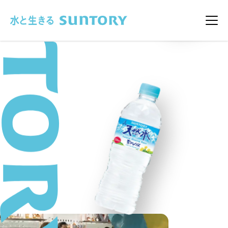
このページの本文へ移動
メニ