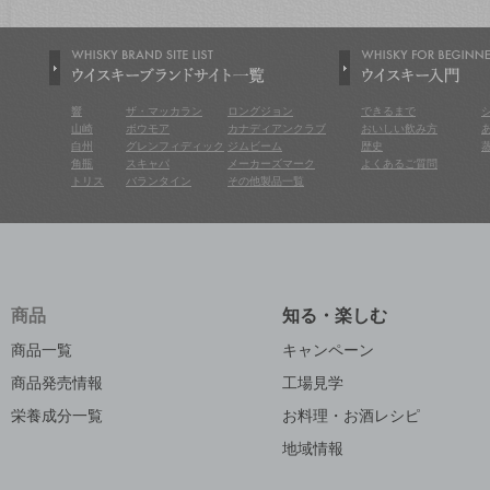
響
ザ・マッカラン
ロングジョン
できるまで
山崎
ボウモア
カナディアンクラブ
おいしい飲み方
白州
グレンフィディック
ジムビーム
歴史
角瓶
スキャパ
メーカーズマーク
よくあるご質問
トリス
バランタイン
その他製品一覧
商品
知る・楽しむ
商品一覧
キャンペーン
商品発売情報
工場見学
栄養成分一覧
お料理・お酒レシピ
地域情報