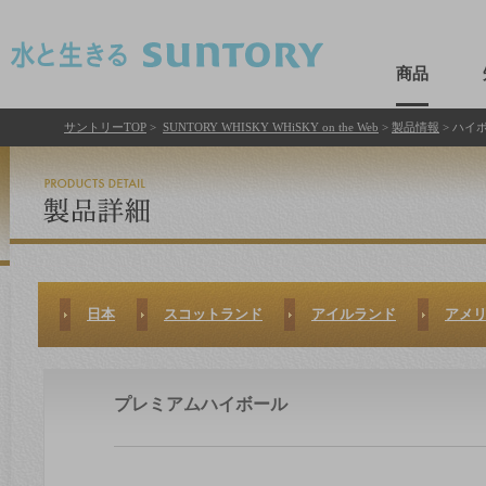
このページの本文へ移動
商品
サントリーTOP
>
SUNTORY WHISKY WHiSKY on the Web
>
製品情報
> ハイ
日本
スコットランド
アイルランド
アメ
プレミアムハイボール