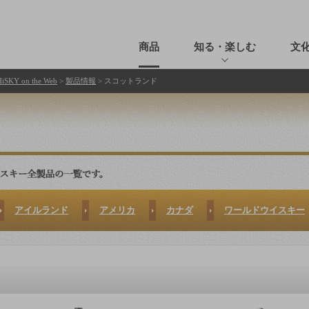
商品
知る・楽しむ
文
SKY on the Web
>
製品情報
> スコットランド
アイルランド
アメリカ
カナダ
ワールドウイスキー