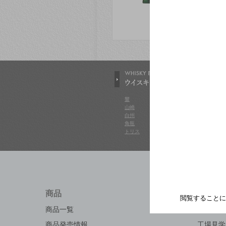
響
ザ・マッカラン
ロングジョ
山崎
ボウモア
カナディア
白州
グレンフィディック
ジムビーム
角瓶
スキャパ
メーカーズ
トリス
バランタイン
その他製品
商品
知る・
閲覧することに
商品一覧
キャンペ
商品発売情報
工場見学