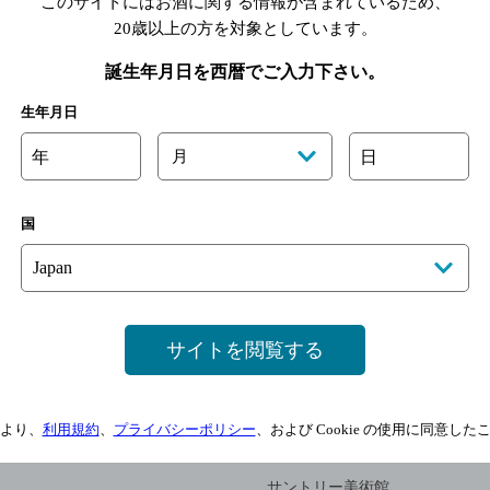
このサイトにはお酒に関する情報が含まれているため、
20歳以上の方を対象としています。
誕生年月日を西暦でご入力下さい。
生年月日
年
月
日
ン
できるまで
シングルモルトガイド
国
ンクラブ
おいしい飲み方
あれこれ辞典
歴史
蒸溜所案内
マーク
よくあるご質問
一覧
サイトを閲覧する
楽しむ
文化・スポーツ
より、
利用規約
、
プライバシーポリシー
、および Cookie の使用に同意し
ーン
サントリーホール
サントリー美術館