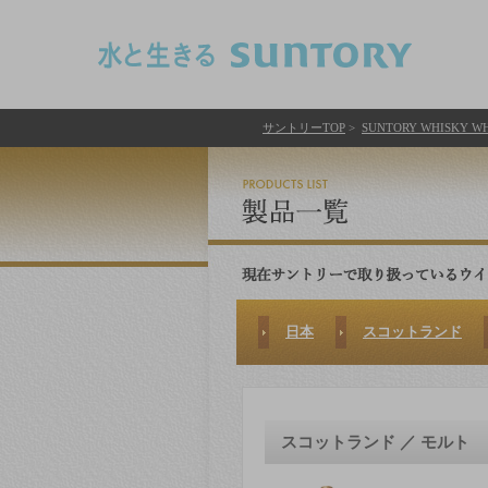
このページの本文へ移動
サントリーTOP
>
SUNTORY WHISKY WHi
日本
スコットランド
スコットランド ／ モルト