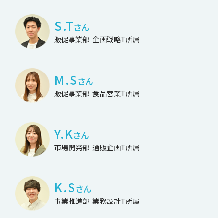
S.T
さん
販促事業部
企画戦略T所属
M.S
さん
販促事業部
食品営業T所属
Y.K
さん
市場開発部
通販企画T所属
K.S
さん
事業推進部
業務設計T所属