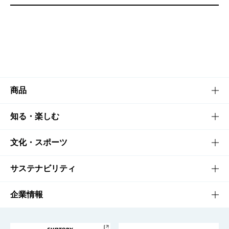
商品
商品TOP
知る・楽しむ
商品一覧
知る・楽しむTOP
文化・スポーツ
商品発売情報
キャンペーン
文化・スポーツTOP
サステナビリティ
栄養成分一覧
工場見学
サントリーホール
サステナビリティTOP
企業情報
お料理・お酒レシピ
サントリー美術館
トップメッセージ
企業情報TOP