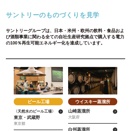
サントリーのものづくりを見学
サントリーグループは、日本・米州・欧州の飲料・食品およ
び酒類事業に関わる全ての自社生産研究拠点で
購入する電力
の100％再生可能エネルギー化を達成しています。
ビール工場
ウイスキー蒸溜所
山崎蒸溜所
〈天然水のビール工場〉
東京・武蔵野
大阪府
東京都
白州蒸溜所