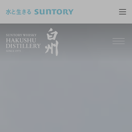
このページの本文へ移動
メニ