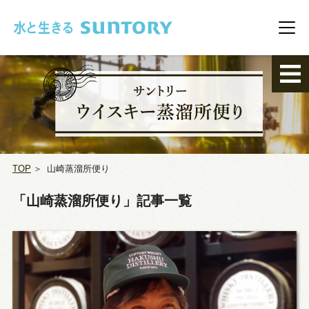
このページの本文へ移動
メニ
TOP
＞
山崎蒸溜所便り
「山崎蒸溜所便り」記事一覧