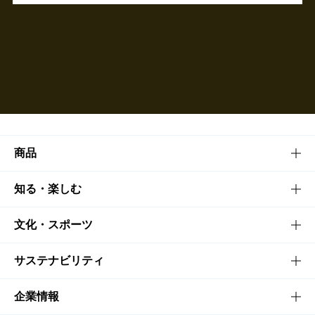
商品
商品TOP
知る・楽しむ
商品一覧
知る・楽しむTOP
文化・スポーツ
商品発売情報
キャンペーン
文化・スポーツTOP
サステナビリティ
栄養成分一覧
工場見学
サントリーホール
サステナビリティTOP
企業情報