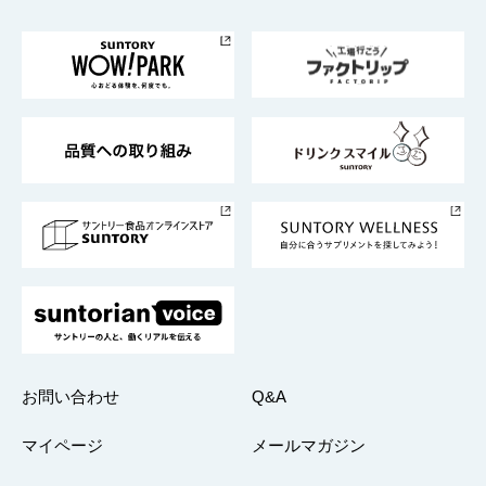
お料理・お酒レシピ
サントリー美術館
トップメッセージ
企業情報TOP
地域情報
サントリーサンバーズ大阪
サントリーが考えるサステナビリティ経営
企業概要
東京サントリーサンゴリアス
ESG情報ポータル
グループ企業一覧
サントリースポーツ
サステナビリティストーリーズ
事業所一覧
採用情報
お問い合わせ
Q&A
マイページ
メールマガジン