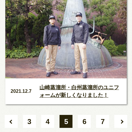
山崎蒸溜所・白州蒸溜所のユニフ
2021.12.7
ォームが新しくなりました！
3
4
5
6
7