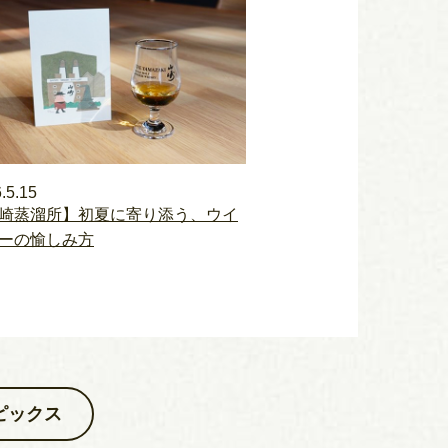
.5.15
崎蒸溜所】初夏に寄り添う、ウイ
ーの愉しみ方
ピックス