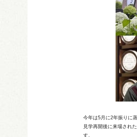
今年は5月に2年振りに
見学再開後に来場された
す。