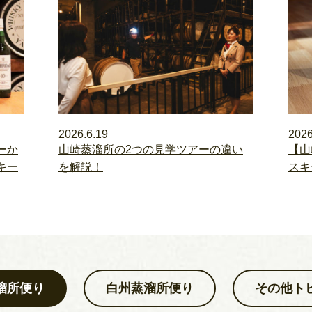
2026.6.19
2026
ーか
山崎蒸溜所の2つの見学ツアーの違い
【山
キー
を解説！
スキ
溜所便り
白州蒸溜所便り
その他ト