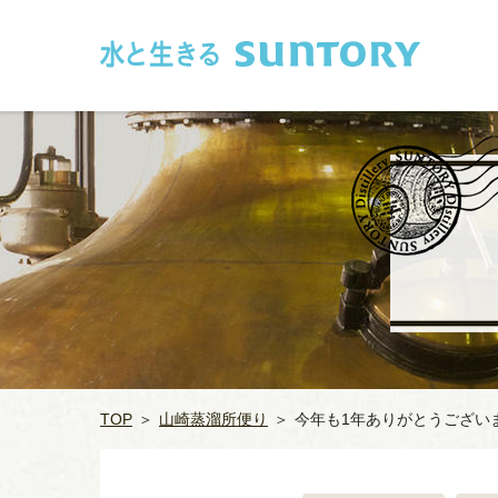
このページの本文へ移動
TOP
＞
山崎蒸溜所便り
＞
今年も1年ありがとうござい