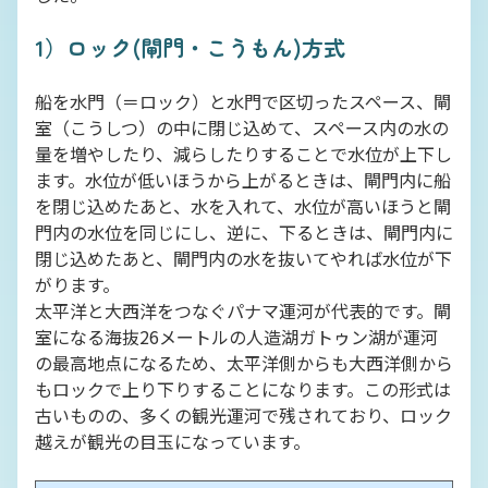
1）ロック(閘門・こうもん)方式
船を水門（＝ロック）と水門で区切ったスペース、閘
室（こうしつ）の中に閉じ込めて、スペース内の水の
量を増やしたり、減らしたりすることで水位が上下し
ます。水位が低いほうから上がるときは、閘門内に船
を閉じ込めたあと、水を入れて、水位が高いほうと閘
門内の水位を同じにし、逆に、下るときは、閘門内に
閉じ込めたあと、閘門内の水を抜いてやれば水位が下
がります。
太平洋と大西洋をつなぐパナマ運河が代表的です。閘
室になる海抜26メートルの人造湖ガトゥン湖が運河
の最高地点になるため、太平洋側からも大西洋側から
もロックで上り下りすることになります。この形式は
古いものの、多くの観光運河で残されており、ロック
越えが観光の目玉になっています。