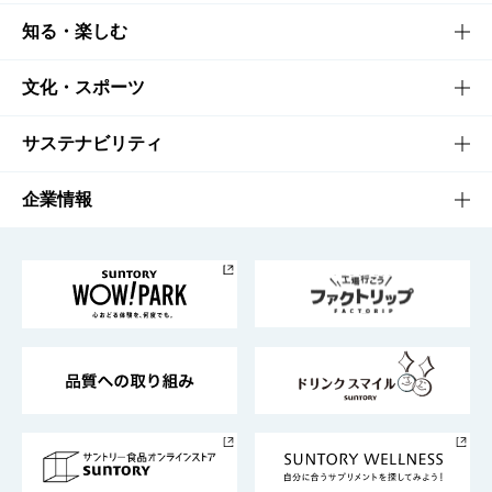
商品TOP
知る・楽しむ
商品一覧
知る・楽しむTOP
文化・スポーツ
商品発売情報
キャンペーン
文化・スポーツTOP
サステナビリティ
栄養成分一覧
工場見学
サントリーホール
サステナビリティTOP
企業情報
お料理・お酒レシピ
サントリー美術館
トップメッセージ
企業情報TOP
地域情報
サントリーサンバーズ大阪
サントリーが考えるサステナビリティ経営
企業概要
東京サントリーサンゴリアス
ESG情報ポータル
グループ企業一覧
サントリースポーツ
サステナビリティストーリーズ
事業所一覧
採用情報