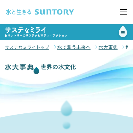
このページの本文へ移動
メニ
水で潤う未来へ
水大事典
サステなミライトップ
世
世界の水文化