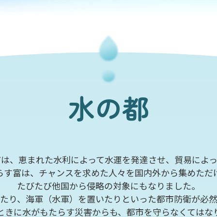
水の都
市は、
恵まれた水利によって水運を発達させ、
貿易によ
らす富は、チャンスを求めた人々を
国内外から集めただ
たびたび他国から侵略の対象にもなりました。
たり、
海軍（水軍）を置いたりといった都市防衛が
必
ときに水がもたらす
災害からも、都市を
守らなくてはな