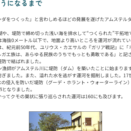
ようになるまで
ダをつくった」と言わしめるほどの発展を遂げたアムステルダ
湖や、堤防で締め切った浅い海を排水して“つくられた”干拓地
は海抜0メートル以下で、地面より高いところを運河が流れてい
は、紀元前50年代、ユリウス・カエサルの『ガリア戦記』に「
ルガエ族は、あらゆる民族のうちでもっとも勇敢である」と記
堤防で結ばれました。
シン漁師がアムステル川に堤防（ダム）を築いたことに始まりま
防ぎました。また、溢れた水を逃がす運河を掘削しました。17
水の侵入を防いだ堤防（グーデ・ホラント・ウォーターライン
市となりました。
ってクモの巣状に張り巡らされた運河は160にも及びます。