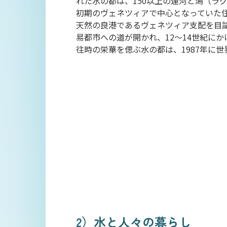
れた水の都は、150以上の運河と潟（ラグ
初期のヴェネツィアで中心となっていた
天然の良港であるヴェネツィア支配を目論
易都市への道が開かれ、12～14世紀に
往時の栄華を偲ぶ水の都は、1987年に
2）水と人々の暮らし