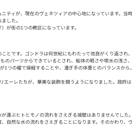
ュニティが、現在のヴェネツィアの中心地になっています。当
れました。
オ）が街の1つの教区になっています。
のことです。ゴンドラは何世紀にもわたって改良がくり返され
0ものパーツからできているとされ、船体の軽さや喫水の浅さ
)が1つの櫂で操縦することや、漕ぎ手の体重とのバランスか
ドリエーレたちが、華美な装飾を競うようになりました。政府
水が運ぶヒトとモノの流れをさえぎる城壁はありませんでした
ば、自然な水の流れをさえぎることになります。そのかわり、