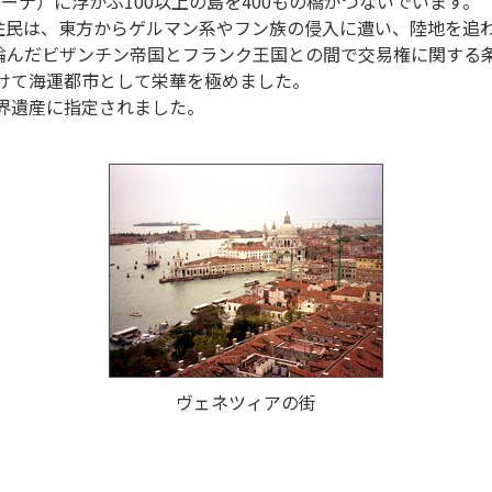
ーナ）に浮かぶ100以上の島を400もの橋がつないでいます。
住民は、東方からゲルマン系やフン族の侵入に遭い、陸地を追
んだビザンチン帝国とフランク王国との間で交易権に関する条
かけて海運都市として栄華を極めました。
世界遺産に指定されました。
ヴェネツィアの街