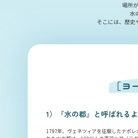
場所
水
そこには、歴史
［ヨ
1）『水の都』と呼ばれる
1797年、ヴェネツィアを征服したナポ