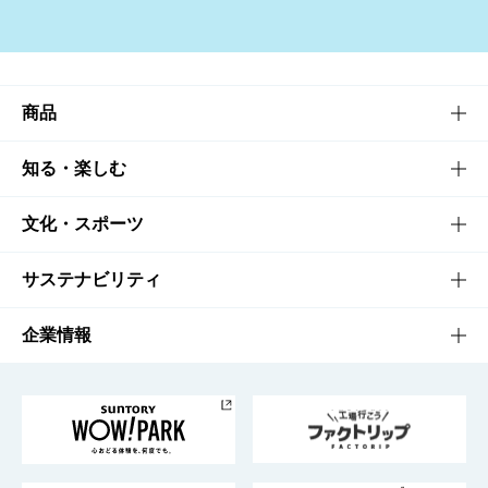
商品
商品TOP
知る・楽しむ
商品一覧
知る・楽しむTOP
文化・スポーツ
商品発売情報
キャンペーン
文化・スポーツTOP
サステナビリティ
栄養成分一覧
工場見学
サントリーホール
サステナビリティTOP
企業情報
お料理・お酒レシピ
サントリー美術館
トップメッセージ
企業情報TOP
地域情報
サントリーサンバーズ大阪
サントリーが考えるサステナビリティ経営
企業概要