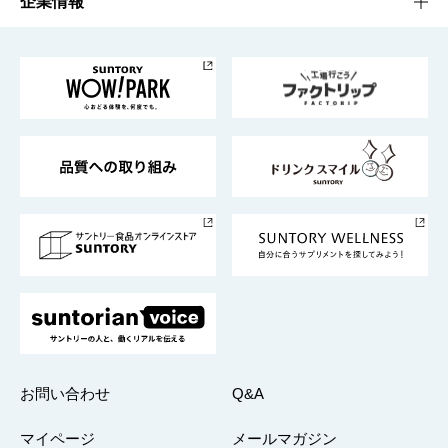
サステナビリティTOP
企業情報
お料理・お酒レシピ
サントリー美術館
トップメッセージ
企業情報TOP
地域情報
サントリーサンバーズ大阪
サントリーが考えるサステナビリティ経営
企業概要
東京サントリーサンゴリアス
ESG情報ポータル
グループ企業一覧
サントリースポーツ
サステナビリティストーリーズ
事業所一覧
採用情報
お問い合わせ
Q&A
マイページ
メールマガジン