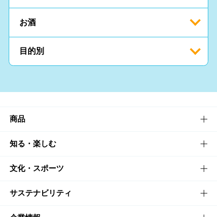
お酒
目的別
商品
商品TOP
知る・楽しむ
商品一覧
知る・楽しむTOP
文化・スポーツ
商品発売情報
キャンペーン
文化・スポーツTOP
サステナビリティ
栄養成分一覧
工場見学
サントリーホール