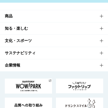
商品
商品TOP
知る・楽しむ
商品一覧
知る・楽しむTOP
文化・スポーツ
商品発売情報
キャンペーン
文化・スポーツTOP
サステナビリティ
栄養成分一覧
工場見学
サントリーホール
サステナビリティTOP
企業情報
お料理・お酒レシピ
サントリー美術館
トップメッセージ
企業情報TOP
地域情報
サントリーサンバーズ大阪
サントリーが考えるサステナビリティ経営
企業概要
東京サントリーサンゴリアス
ESG情報ポータル
グループ企業一覧