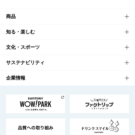
商品
商品TOP
知る・楽しむ
商品一覧
知る・楽しむTOP
文化・スポーツ
商品発売情報
キャンペーン
文化・スポーツTOP
サステナビリティ
栄養成分一覧
工場見学
サントリーホール
サステナビリティTOP
企業情報
お料理・お酒レシピ
サントリー美術館
トップメッセージ
企業情報TOP
地域情報
サントリーサンバーズ大阪
サントリーが考えるサステナビリティ経営
企業概要
東京サントリーサンゴリアス
ESG情報ポータル
グループ企業一覧