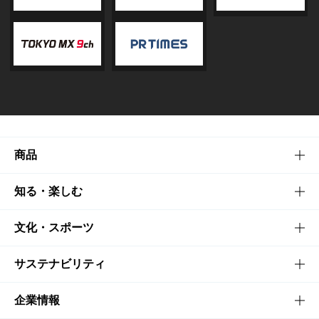
商品
商品TOP
知る・楽しむ
商品一覧
知る・楽しむTOP
文化・スポーツ
商品発売情報
キャンペーン
文化・スポーツTOP
サステナビリティ
栄養成分一覧
工場見学
サントリーホール
サステナビリティTOP
企業情報