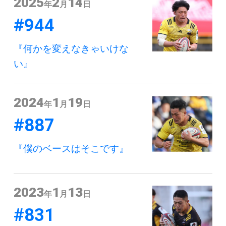
2025
2
14
年
月
日
#944
『何かを変えなきゃいけな
い』
2024
1
19
年
月
日
#887
『僕のベースはそこです』
2023
1
13
年
月
日
#831