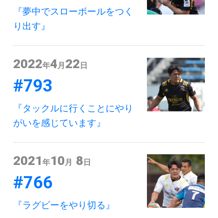
『夢中でスローボールをつく
り出す』
2022
4
22
年
月
日
#793
『タックルに行くことにやり
がいを感じています』
2021
10
8
年
月
日
#766
『ラグビーをやり切る』