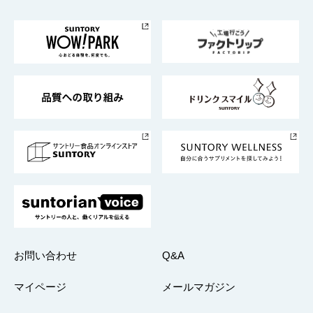
お料理・お酒レシピ
サントリー美術館
トップメッセージ
企業情報TOP
地域情報
サントリーサンバーズ大阪
サントリーが考えるサステナビリティ経営
企業概要
東京サントリーサンゴリアス
ESG情報ポータル
グループ企業一覧
サントリースポーツ
サステナビリティストーリーズ
事業所一覧
採用情報
お問い合わせ
Q&A
マイページ
メールマガジン