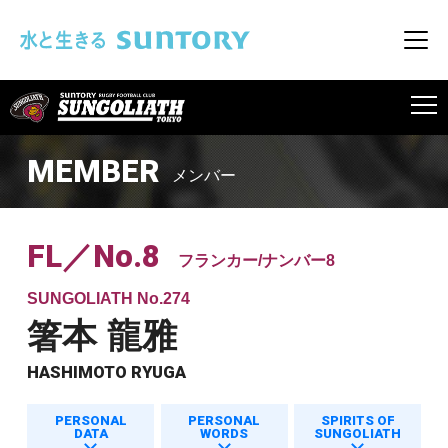
このページの本文へ移動
メニ
SUNGOLIATH
MEMBER
メンバー
FL／No.8
フランカー/ナンバー8
SUNGOLIATH No.274
箸本 龍雅
HASHIMOTO RYUGA
PERSONAL
PERSONAL
SPIRITS OF
DATA
WORDS
SUNGOLIATH