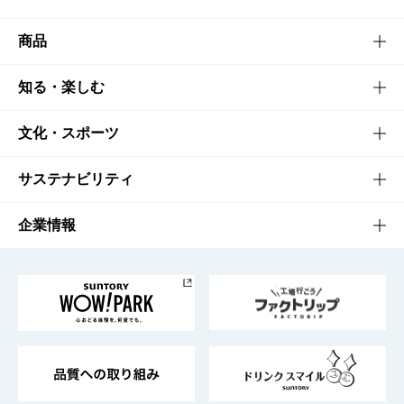
商品
商品TOP
知る・楽しむ
商品一覧
知る・楽しむTOP
文化・スポーツ
商品発売情報
キャンペーン
文化・スポーツTOP
サステナビリティ
栄養成分一覧
工場見学
サントリーホール
サステナビリティTOP
企業情報
お料理・お酒レシピ
サントリー美術館
トップメッセージ
企業情報TOP
地域情報
サントリーサンバーズ大阪
サントリーが考えるサステナビリティ経営
企業概要
東京サントリーサンゴリアス
ESG情報ポータル
グループ企業一覧
サントリースポーツ
サステナビリティストーリーズ
事業所一覧