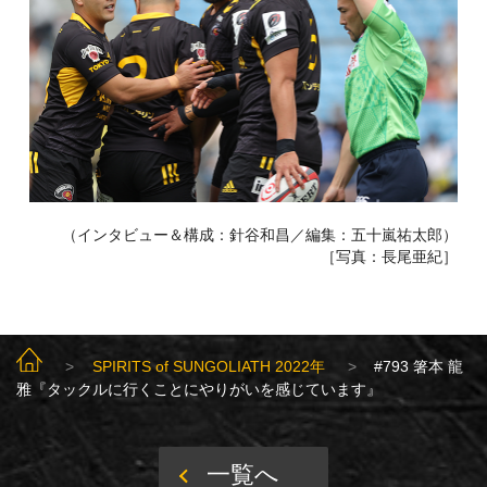
（インタビュー＆構成：針谷和昌／編集：五十嵐祐太郎）
［写真：長尾亜紀］
SUNGOLIATH TOP
SPIRITS of SUNGOLIATH 2022年
#793 箸本 龍
雅『タックルに行くことにやりがいを感じています』
一覧へ