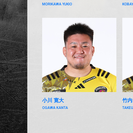
MORIKAWA YUKIO
KOBAY
小川 寛大
竹内
OGAWA KANTA
TAKEU