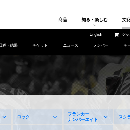
商品
知る・楽しむ
文
H
English
グッ
日程・結果
チケット
ニュース
メンバー
チ
フランカー
ロック
スク
ナンバーエイト