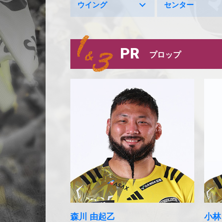
ウイング
センター
PR
プロップ
森川 由起乙
小林