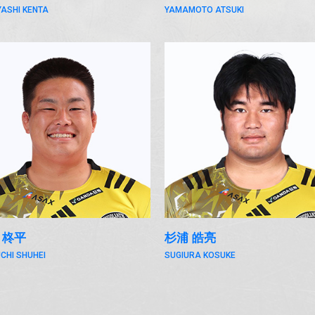
ASHI KENTA
YAMAMOTO ATSUKI
 柊平
杉浦 皓亮
CHI SHUHEI
SUGIURA KOSUKE