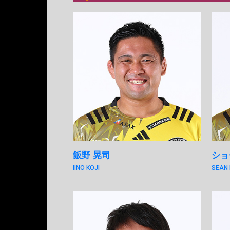
飯野 晃司
ショ
IINO KOJI
SEAN