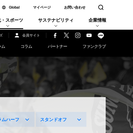
新しいウィンドウで開く
Global
マイページ
お問い合わせ
検索窓を開く
化・スポーツ
サステナビリティ
企業情報
ズ
会員サイト
ーム
コラム
パートナー
ファンクラブ
ラムハーフ
スタンドオフ