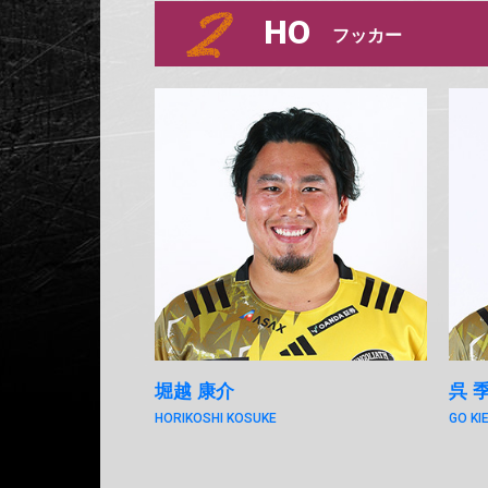
HO
フッカー
堀越 康介
呉 
HORIKOSHI KOSUKE
GO KI