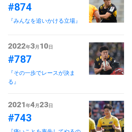
#874
『みんなを追いかける立場』
2022
3
10
年
月
日
#787
『その一歩でレースが決ま
る』
2021
4
23
年
月
日
#743
『痛いことを率先してやるの