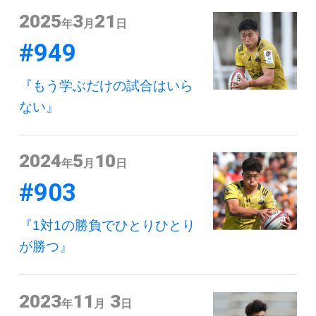
2025
3
21
年
月
日
#949
『もう学ぶだけの試合はいら
ない』
2024
5
10
年
月
日
#903
『1対1の勝負でひとりひとり
が勝つ』
2023
11
3
年
月
日