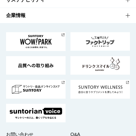
栄養成分一覧
工場見学
サントリーホール
サステナビリティTOP
企業情報
お料理・お酒レシピ
サントリー美術館
トップメッセージ
企業情報TOP
地域情報
サントリーサンバーズ大阪
サントリーが考えるサステナビリティ経営
企業概要
東京サントリーサンゴリアス
ESG情報ポータル
グループ企業一覧
サントリースポーツ
サステナビリティストーリーズ
事業所一覧
採用情報
お問い合わせ
Q&A