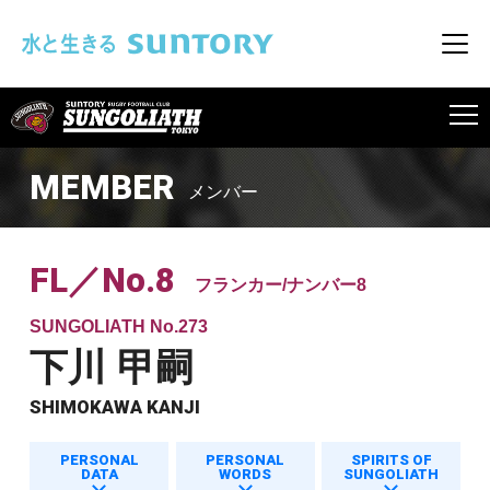
このページの本文へ移動
メニ
SUNGOLIATH
MEMBER
メンバー
FL／No.8
フランカー/ナンバー8
SUNGOLIATH No.273
下川 甲嗣
SHIMOKAWA KANJI
PERSONAL
PERSONAL
SPIRITS OF
DATA
WORDS
SUNGOLIATH