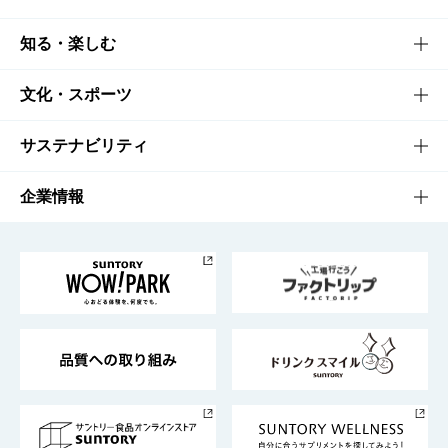
商品TOP
知る・楽しむ
商品一覧
知る・楽しむTOP
文化・スポーツ
商品発売情報
キャンペーン
文化・スポーツTOP
サステナビリティ
栄養成分一覧
工場見学
サントリーホール
サステナビリティTOP
企業情報
お料理・お酒レシピ
サントリー美術館
トップメッセージ
企業情報TOP
地域情報
サントリーサンバーズ大阪
サントリーが考えるサステナビリティ経営
企業概要
東京サントリーサンゴリアス
ESG情報ポータル
グループ企業一覧
サントリースポーツ
サステナビリティストーリーズ
事業所一覧
採用情報