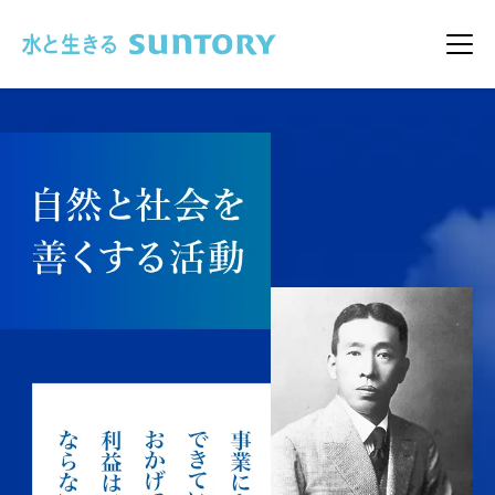
このページの本文へ移動
メニ