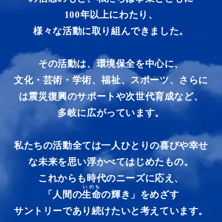
100年以上にわたり、
様々な活動に取り組んできました。
その活動は、環境保全を中心に、
文化・芸術・学術、福祉、スポーツ、
さらに
は震災復興のサポートや次世代育成など、
多岐に広がっています。
私たちの活動全ては一人ひとりの喜びや幸せ
な未来を思い浮かべてはじめたもの。
これからも時代のニーズに応え、
いのち
「人間の
生命
の輝き」を
めざす
サントリーであり続けたいと考えています。