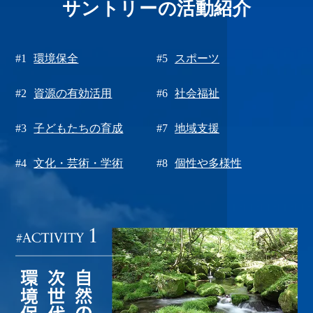
サントリーの活動紹介
#1
環境保全
#5
スポーツ
#2
資源の有効活用
#6
社会福祉
#3
子どもたちの育成
#7
地域支援
#4
文化・芸術・学術
#8
個性や多様性