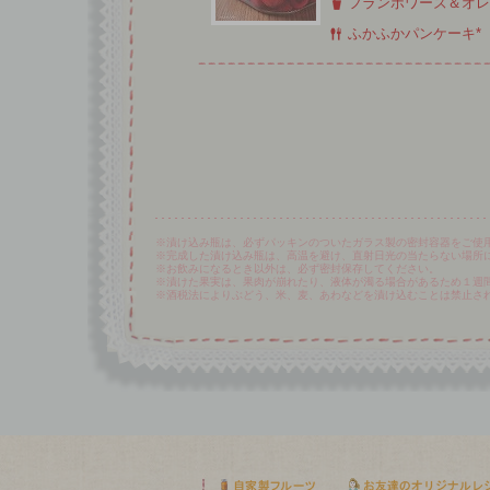
フランボワーズ＆オレ
ふかふかパンケーキ*
※漬け込み瓶は、必ずパッキンのついたガラス製の密封容器をご使
※完成した漬け込み瓶は、高温を避け、直射日光の当たらない場所
※お飲みになるとき以外は、必ず密封保存してください。
※漬けた果実は、果肉が崩れたり、液体が濁る場合があるため１週
※酒税法によりぶどう、米、麦、あわなどを漬け込むことは禁止さ