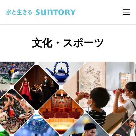
このページの本文へ移動
メニ
文化・スポーツ