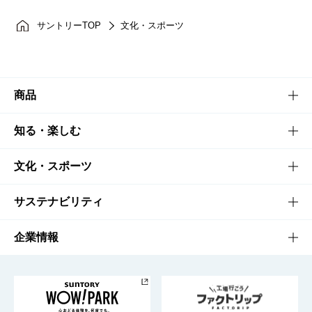
サントリーTOP
文化・スポーツ
商品
商品TOP
知る・楽しむ
商品一覧
知る・楽しむTOP
文化・スポーツ
商品発売情報
キャンペーン
文化・スポーツTOP
サステナビリティ
栄養成分一覧
工場見学
サントリーホール
サステナビリティTOP
企業情報
お料理・お酒レシピ
サントリー美術館
トップメッセージ
企業情報TOP
地域情報
サントリーサンバーズ大阪
サントリーが考えるサステナビリティ経営
企業概要