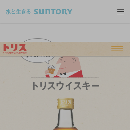
このページの本文へ移動
メニ