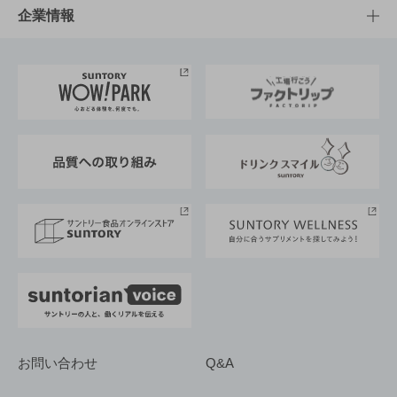
栄養成分一覧
工場見学
サントリーホール
サステナビリティTOP
企業情報
お料理・お酒レシピ
サントリー美術館
トップメッセージ
企業情報TOP
地域情報
サントリーサンバーズ大阪
サントリーが考えるサステナビリティ経営
企業概要
東京サントリーサンゴリアス
ESG情報ポータル
グループ企業一覧
サントリースポーツ
サステナビリティストーリーズ
事業所一覧
採用情報
お問い合わせ
Q&A