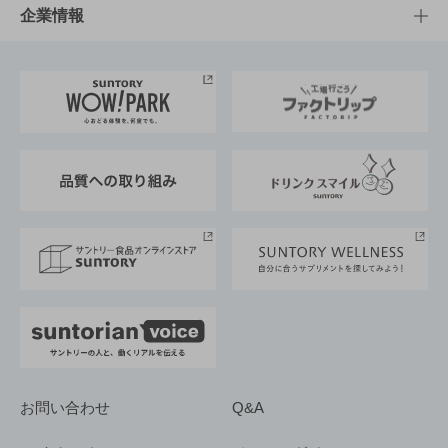
栄養成分一覧
工場見学
サントリーホール
サステナビリティTOP
企業情報
お料理・お酒レシピ
サントリー美術館
トップメッセージ
企業情報TOP
地域情報
サントリーサンバーズ大阪
サントリーが考えるサステナビリティ経営
企業概要
東京サントリーサンゴリアス
ESG情報ポータル
グループ企業一覧
サントリースポーツ
サステナビリティストーリーズ
事業所一覧
採用情報
お問い合わせ
Q&A