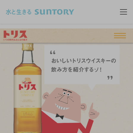
このページの本文へ移動
メニ