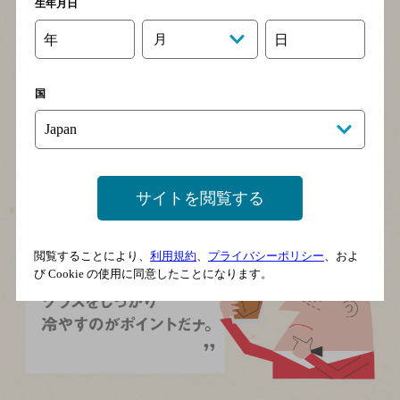
生年月日
年
月
日
国
ロック
ウイスキーと氷で、自分流にダイナミックにつくり
ましょう。ひとくち飲むごとに氷とグラスが奏で
サイトを閲覧する
る、軽やかな音をお愉しみください。
閲覧することにより、
利用規約
、
プライバシーポリシー
、およ
び Cookie の使用に同意したことになります。