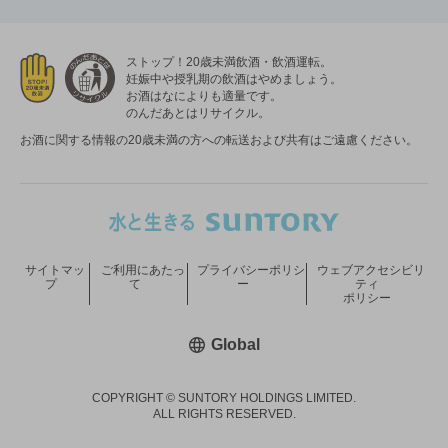
ストップ！20歳未満飲酒・飲酒運転。
妊娠中や授乳期の飲酒はやめましょう。
お酒はなによりも適量です。
のんだあとはリサイクル。
お酒に関する情報の20歳未満の方への転送および共有はご遠慮ください。
サイトマッ
ご利用にあたっ
プライバシーポリシ
ウェブアクセシビリ
プ
て
ー
ティ
ポリシー
新しいウィンドウで開く
Global
COPYRIGHT © SUNTORY HOLDINGS LIMITED.
ALL RIGHTS RESERVED.