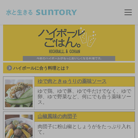
このページの本文へ移動
メニ
ハイボールに合う料理とは？
ゆで肉ときゅうりの薬味ソース
ゆで鶏、ゆで豚、ゆで牛だけでなく、ゆで
卵、ゆで野菜など、何にでも合う薬味ソー
ス。
山椒風味の肉団子
肉団子に粉山椒としょうがをたっぷり入れ
て。