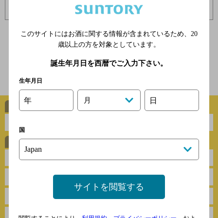
このサイトにはお酒に関する情報が含まれているため、
20
1
2
歳以上の方を対象としています。
Next
誕生年月日を西暦でご入力下さい。
トップページに戻る
生年月日
年
月
日
ハイボールに合う定番レシピ
国
お肉
焼き物
魚介
煮物・鍋物
サイトを閲覧する
野菜
さっぱり
揚げ物
がっつり