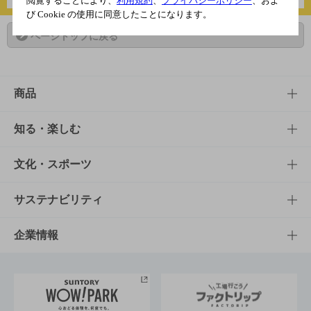
閲覧することにより、
利用規約
、
プライバシーポリシー
、およ
び Cookie の使用に同意したことになります。
ページトップに戻る
商品
商品TOP
知る・楽しむ
商品一覧
知る・楽しむTOP
文化・スポーツ
商品発売情報
キャンペーン
文化・スポーツTOP
サステナビリティ
栄養成分一覧
工場見学
サントリーホール
サステナビリティTOP
企業情報
お料理・お酒レシピ
サントリー美術館
トップメッセージ
企業情報TOP
地域情報
サントリーサンバーズ大阪
サントリーが考えるサステナビリティ経営
企業概要