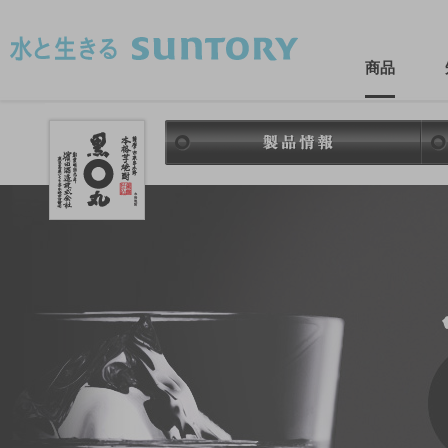
このページの本文へ移動
商品