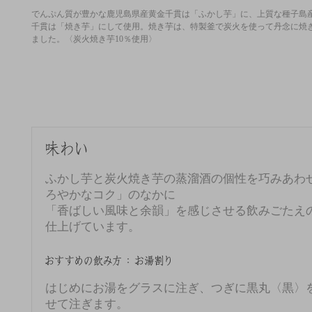
でんぷん質が豊かな鹿児島県産黄金千貫は「ふかし芋」に、上質な種子島
千貫は「焼き芋」にして使用。焼き芋は、特製釜で炭火を使って丹念に焼
ました。〈炭火焼き芋10％使用〉
ふかし芋と炭火焼き芋の蒸溜酒の個性を巧みあわ
ろやかなコク」のなかに
「香ばしい風味と余韻」を感じさせる飲みごたえ
仕上げています。
はじめにお湯をグラスに注ぎ、つぎに黒丸〈黒〉
せて注ぎます。