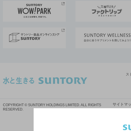
ス
サイトマ
COPYRIGHT © SUNTORY HOLDINGS LIMITED.
ALL RIGHTS
RESERVED.
プ