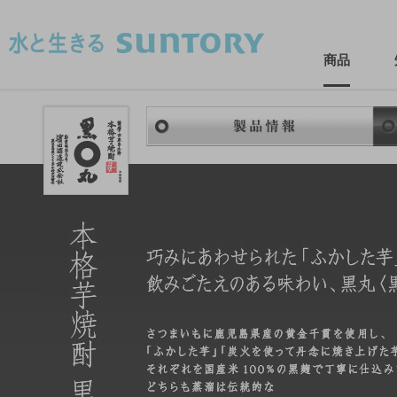
このページの本文へ移動
商品